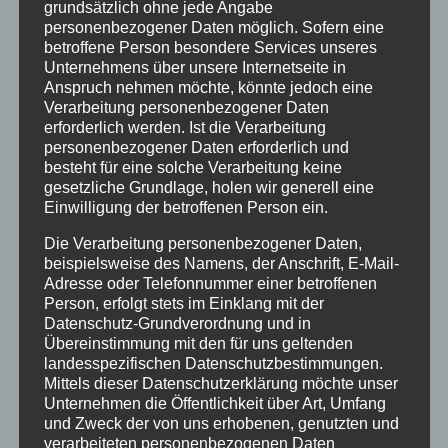
grundsätzlich ohne jede Angabe
recommendations for action are divided into
personenbezogener Daten möglich. Sofern eine
three topics: Structure, Public Relations and
betroffene Person besondere Services unseres
Project Organization. The participants were
Unternehmens über unsere Internetseite in
Anspruch nehmen möchte, könnte jedoch eine
able to walk through three stations, each
Verarbeitung personenbezogener Daten
related to the respective topic area, and
erforderlich werden. Ist die Verarbeitung
personenbezogener Daten erforderlich und
exchange ideas about the contents as well
besteht für eine solche Verarbeitung keine
as make comments and suggestions. These
gesetzliche Grundlage, holen wir generell eine
serve to refine the measures and
Einwilligung der betroffenen Person ein.
recommendations for action and will now be
Die Verarbeitung personenbezogener Daten,
incorporated into the final draft of the
beispielsweise des Namens, der Anschrift, E-Mail-
Adresse oder Telefonnummer einer betroffenen
cultural development plan.
Person, erfolgt stets im Einklang mit der
Datenschutz-Grundverordnung und in
Übereinstimmung mit den für uns geltenden
landesspezifischen Datenschutzbestimmungen.
Mittels dieser Datenschutzerklärung möchte unser
Unternehmen die Öffentlichkeit über Art, Umfang
und Zweck der von uns erhobenen, genutzten und
verarbeiteten personenbezogenen Daten