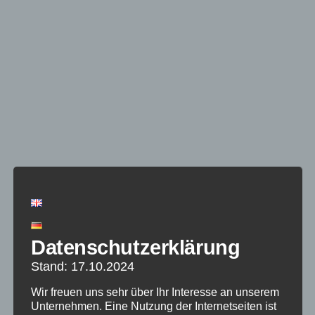
Rückblick – Maßnahmen &
Handlungsempfehlungen
Datenschutzerklärung
HERUNTERLADEN
Stand: 17.10.2024
Wir freuen uns sehr über Ihr Interesse an unserem
The preliminary measures and
Unternehmen. Eine Nutzung der Internetseiten ist