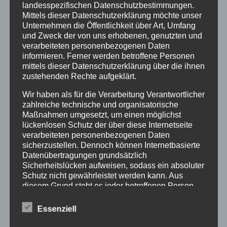
landesspezifischen Datenschutzbestimmungen.
Mittels dieser Datenschutzerklärung möchte unser
Unternehmen die Öffentlichkeit über Art, Umfang
und Zweck der von uns erhobenen, genutzten und
verarbeiteten personenbezogenen Daten
informieren. Ferner werden betroffene Personen
mittels dieser Datenschutzerklärung über die ihnen
zustehenden Rechte aufgeklärt.
Wir haben als für die Verarbeitung Verantwortlicher
zahlreiche technische und organisatorische
Maßnahmen umgesetzt, um einen möglichst
lückenlosen Schutz der über diese Internetseite
verarbeiteten personenbezogenen Daten
sicherzustellen. Dennoch können Internetbasierte
Datenübertragungen grundsätzlich
Sicherheitslücken aufweisen, sodass ein absoluter
Schutz nicht gewährleistet werden kann. Aus
diesem Grund steht es jeder betroffenen Person
frei, personenbezogene Daten auch auf
Abschlussveranstaltung
alternativen Wegen, beispielsweise telefonisch, an
Essenziell
uns zu übermitteln.